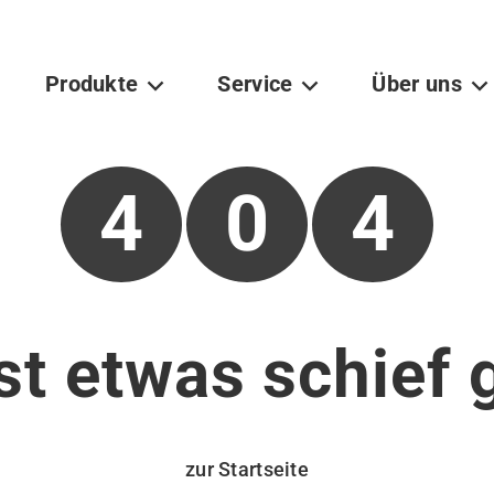
Produkte
Service
Über uns
Toggle Dropdown
Toggle Dropdown
Tog
4
0
4
ist etwas schief
zur Startseite