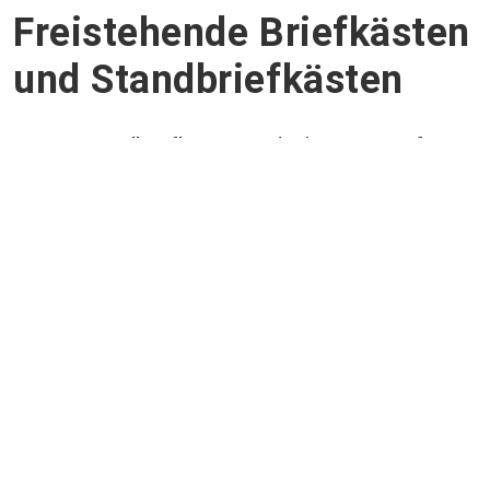
Freistehende Briefkästen
und Standbriefkästen
Unsere
Standbriefkästen
sind robust, wetterfest
und in verschiedenen Designs erhältlich.
Beliebte Varianten:
Einzelbriefkästen für flexible Anwendungen
Briefkastenanlagen für Mehrfamilienhäuser
oder Gewerbeobjekte